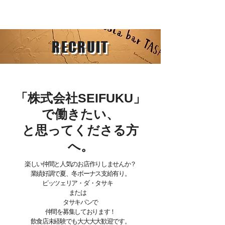
RECRUIT
「株式会社
SEIFUKU
」
で働きたい、
と思ってくださる方
へ。
楽しい仲間と人気のお店作りしませんか？
業績好調で夏、冬ボーナス支給有り。
ピッツェリア・ダ・タサキ
または
タサキパンで
仲間を募集しております！
飲食店未経験でも大大大大歓迎です。