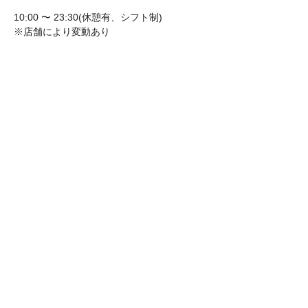
10:00 〜 23:30(休憩有、シフト制)
※店舗により変動あり
勤務地
・東京都葛飾区金町または亀有
※希望考慮
休日・休暇
・月8日 完全週休二日制
・慶弔
・有給休暇 有り
・夏季休暇 3日間
・年末年始休暇 3日間
福利厚生・待遇